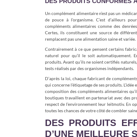
DES PRODUITS CONFORMES À
Un complément alimentaire n’est pas un médicame
de pouce à l’organisme. C’est d’ailleurs pou
compléments alimentaires comme des denrées a
Certes, ils constituent une source de différen
remplacent pas une alimentation saine et variée.
Contrairement à ce que pensent certains fabrica
naturel pour qu’il le soit automatiquement. En
produits. Avant qu’ils ne soient certifiés nature
tests réalisés par des organismes indépendants.
D’après la loi, chaque fabricant de compléments
qui concerne l’étiquetage de ses produits. L’idé
composition des compléments alimentaires qu’ils
boutiques travaillent en partenariat avec des pr
respect de l’environnement leur leitmotiv. En o
toutes les chances de votre côté de combler sain
DES PRODUITS EF
D’UNE MEILLEURE 