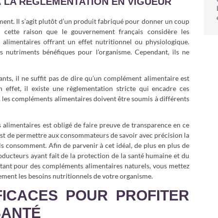
 LA RÈGLEMENTATION EN VIGUEUR
nt. Il s’agit plutôt d’un produit fabriqué pour donner un coup
r cette raison que le gouvernement français considère les
limentaires offrant un effet nutritionnel ou physiologique.
ts nutriments bénéfiques pour l’organisme. Cependant, ils ne
nts, il ne suffit pas de dire qu’un complément alimentaire est
 effet, il existe une règlementation stricte qui encadre ces
ls, les compléments alimentaires doivent être soumis à différents
 alimentaires est obligé de faire preuve de transparence en ce
e est de permettre aux consommateurs de savoir avec précision la
 consomment. Afin de parvenir à cet idéal, de plus en plus de
oducteurs ayant fait de la protection de la santé humaine et du
ptant pour des compléments alimentaires naturels, vous mettez
ement les besoins nutritionnels de votre organisme.
FICACES POUR PROFITER
SANTÉ