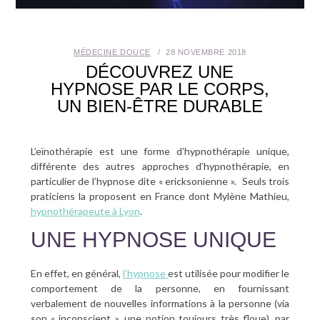
SANTÉ BUCCO-DENTAIRE
MÉDECINE DOUCE
28 NOVEMBRE 2018
SEXUALITÉ
DÉCOUVREZ UNE
HYPNOSE PAR LE CORPS,
SENIOR
UN BIEN-ÊTRE DURABLE
CONTACT
L’eïnothérapie est une forme d’hypnothérapie unique,
différente des autres approches d’hypnothérapie, en
particulier de l’hypnose dite « ericksonienne ». Seuls trois
praticiens la proposent en France dont Mylène Mathieu,
hypnothérapeute à Lyon
.
UNE HYPNOSE UNIQUE
En effet, en général,
l’hypnose
est utilisée pour modifier le
comportement de la personne, en fournissant
verbalement de nouvelles informations à la personne (via
son « inconscient », une notion toujours très floue), par