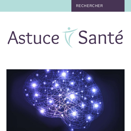
BEAUTÉ
TABAC
MAUX
MATERNITÉ
NUTRITION
MÉDECINE
MÉDECINE DOUCE
BIEN-ÊTRE