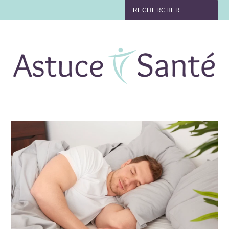
BEAUTÉ
TABAC
MAUX
MATERNITÉ
NUTRITION
MÉDECINE
MÉDECINE DOUCE
BIEN-ÊTRE