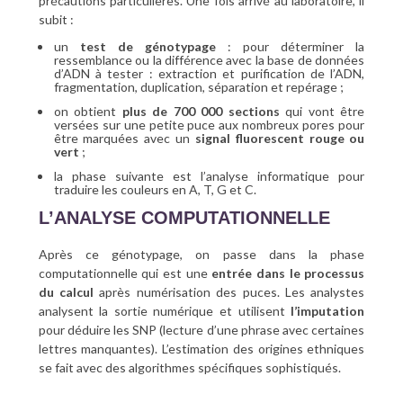
précautions particulières. Une fois arrivé au laboratoire, il
subit :
un
test de génotypage
: pour déterminer la
ressemblance ou la différence avec la base de données
d’ADN à tester : extraction et purification de l’ADN,
fragmentation, duplication, séparation et repérage ;
on obtient
plus de 700 000 sections
qui vont être
versées sur une petite puce aux nombreux pores pour
être marquées avec un
signal fluorescent rouge ou
vert
;
la phase suivante est l’analyse informatique pour
traduire les couleurs en A, T, G et C.
L’ANALYSE COMPUTATIONNELLE
Après ce génotypage, on passe dans la phase
computationnelle qui est une
entrée dans le processus
du calcul
après numérisation des puces. Les analystes
analysent la sortie numérique et utilisent
l’imputation
pour déduire les SNP (lecture d’une phrase avec certaines
lettres manquantes). L’estimation des origines ethniques
se fait avec des algorithmes spécifiques sophistiqués.