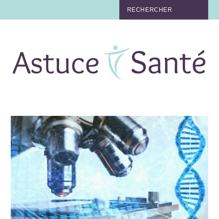
BEAUTÉ
TABAC
MAUX
MATERNITÉ
NUTRITION
MÉDECINE
MÉDECINE DOUCE
BIEN-ÊTRE