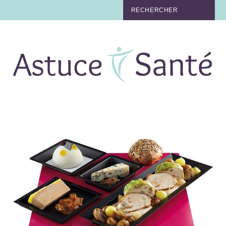
BEAUTÉ
TABAC
MAUX
MATERNITÉ
NUTRITION
MÉDECINE
MÉDECINE DOUCE
BIEN-ÊTRE