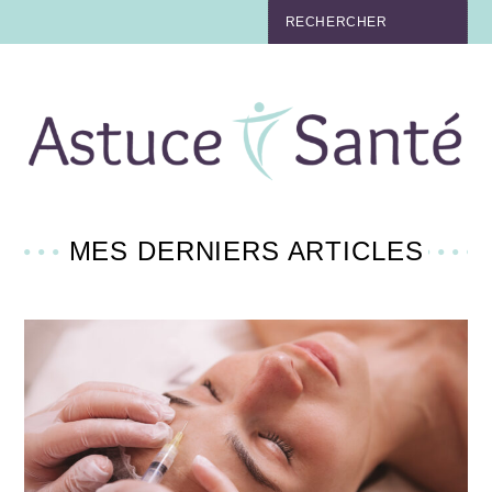
BEAUTÉ
TABAC
MAUX
MATERNITÉ
MES DERNIERS ARTICLES
NUTRITION
MÉDECINE
MÉDECINE DOUCE
BIEN-ÊTRE