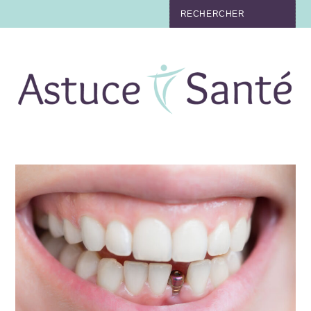
BEAUTÉ
TABAC
MAUX
MATERNITÉ
NUTRITION
MÉDECINE
MÉDECINE DOUCE
BIEN-ÊTRE