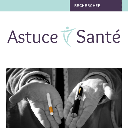
BEAUTÉ
TABAC
MAUX
MATERNITÉ
NUTRITION
MÉDECINE
MÉDECINE DOUCE
BIEN-ÊTRE