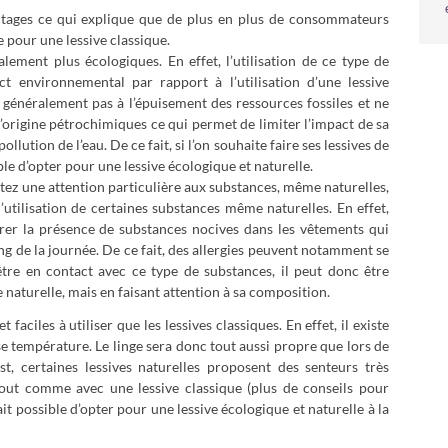
antages ce qui explique que de plus en plus de consommateurs
e pour une lessive classique.
alement plus écologiques. En effet, l’utilisation de ce type de
t environnemental par rapport à l’utilisation d’une lessive
nt généralement pas à l’épuisement des ressources fossiles et ne
’origine pétrochimiques ce qui permet de limiter l’impact de sa
lution de l’eau. De ce fait, si l’on souhaite faire ses lessives de
le d’opter pour une lessive écologique et naturelle.
rtez une attention particulière aux substances, même naturelles,
 l’utilisation de certaines substances même naturelles. En effet,
ndrer la présence de substances nocives dans les vêtements qui
g de la journée. De ce fait, des allergies peuvent notamment se
être en contact avec ce type de substances, il peut donc être
 naturelle, mais en faisant attention à sa composition.
t faciles à utiliser que les lessives classiques. En effet, il existe
sse température. Le linge sera donc tout aussi propre que lors de
 est, certaines lessives naturelles proposent des senteurs très
tout comme avec une lessive classique (plus de conseils pour
 fait possible d’opter pour une lessive écologique et naturelle à la