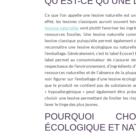
QU’EST-CE QU’UNE 
Ce que l’on appelle une lessive naturelle est u
effet, les lessives classiques auront souvent t
lessives naturelles
vont plutôt favoriser les ingré
ressources fossiles. Une lessive naturelle co
lessive classique puisqu’elle permet également 
reconnaitre une lessive écologique ou naturell
l’emballage. Généralement, c’est le label Ecocert 
label permet au consommateur de s’assurer de 
respectueux de l’environnement, d’ingrédients d’
ressources naturelles et de l’absence de la plup
voir figurer sur l’emballage d’une lessive écolog
que le produit ne contient pas de substances an
« hypoallergénique » peut également être prése
choisir une lessive permettant de limiter les r
laver le linge des plus jeunes.
POURQUOI CHO
ÉCOLOGIQUE ET NA