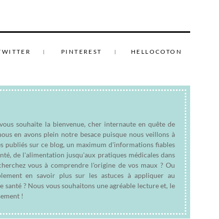
TWITTER
PINTEREST
HELLOCOTON
 vous souhaite la bienvenue, cher internaute en quête de
nous en avons plein notre besace puisque nous veillons à
es publiés sur ce blog, un maximum d'informations fiables
anté, de l'alimentation jusqu'aux pratiques médicales dans
e cherchez vous à comprendre l'origine de vos maux ? Ou
plement en savoir plus sur les astuces à appliquer au
e santé ? Nous vous souhaitons une agréable lecture et, le
sement !