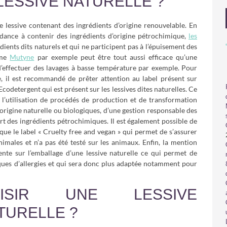
LESSIVE NATURELLE ?
ne lessive contenant des ingrédients d’origine renouvelable. En
endance à contenir des ingrédients d’origine pétrochimique,
les
dients dits naturels et qui ne participent pas à l’épuisement des
mme
Mutyne
par exemple peut être tout aussi efficace qu’une
d’effectuer des lavages à basse température par exemple. Pour
e, il est recommandé de prêter attention au label présent sur
Ecodetergent qui est présent sur les lessives dites naturelles. Ce
l’utilisation de procédés de production et de transformation
origine naturelle ou biologiques, d’une gestion responsable des
art des ingrédients pétrochimiques. Il est également possible de
ique le label « Cruelty free and vegan » qui permet de s’assurer
imales et n’a pas été testé sur les animaux. Enfin, la mention
nte sur l’emballage d’une lessive naturelle ce qui permet de
isques d’allergies et qui sera donc plus adaptée notamment pour
ISIR UNE LESSIVE
TURELLE ?