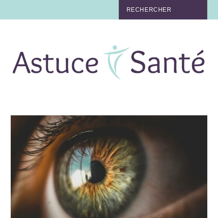
BEAUTÉ
TABAC
MAUX
MATERNITÉ
NUTRITION
MÉDECINE
MÉDECINE DOUCE
BIEN-ÊTRE