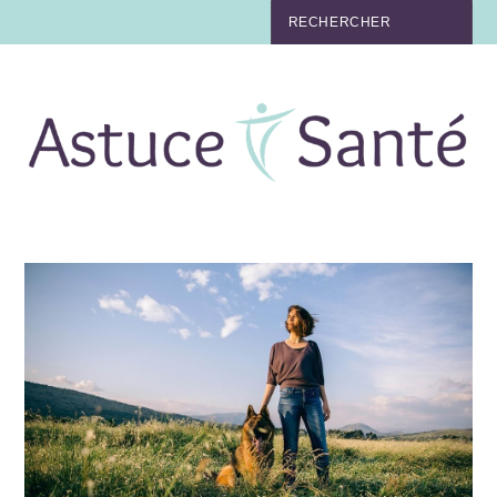
BEAUTÉ
TABAC
MAUX
MATERNITÉ
NUTRITION
MÉDECINE
MÉDECINE DOUCE
BIEN-ÊTRE