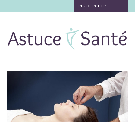
BEAUTÉ
TABAC
MAUX
MATERNITÉ
NUTRITION
MÉDECINE
MÉDECINE DOUCE
BIEN-ÊTRE