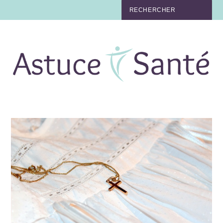
BEAUTÉ
TABAC
MAUX
MATERNITÉ
NUTRITION
MÉDECINE
MÉDECINE DOUCE
BIEN-ÊTRE