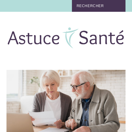
BEAUTÉ
TABAC
MAUX
MATERNITÉ
NUTRITION
MÉDECINE
MÉDECINE DOUCE
BIEN-ÊTRE