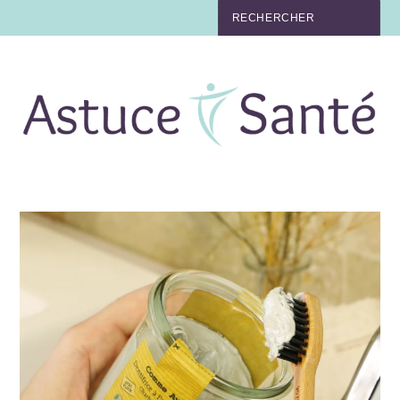
BEAUTÉ
TABAC
MAUX
MATERNITÉ
NUTRITION
MÉDECINE
MÉDECINE DOUCE
BIEN-ÊTRE