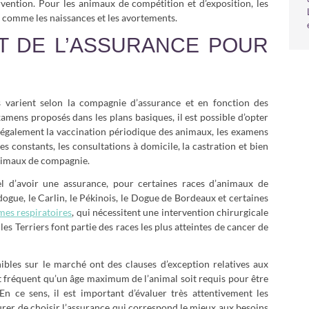
ervention. Pour les animaux de compétition et d’exposition, les
 comme les naissances et les avortements.
ÊT DE L’ASSURANCE POUR
s varient selon la compagnie d’assurance et en fonction des
xamens proposés dans les plans basiques, il est possible d’opter
également la vaccination périodique des animaux, les examens
s constants, les consultations à domicile, la castration et bien
nimaux de compagnie.
iel d’avoir une assurance, pour certaines races d’animaux de
gue, le Carlin, le Pékinois, le Dogue de Bordeaux et certaines
mes respiratoires
, qui nécessitent une intervention chirurgicale
les Terriers font partie des races les plus atteintes de cancer de
les sur le marché ont des clauses d’exception relatives aux
nt fréquent qu’un âge maximum de l’animal soit requis pour être
En ce sens, il est important d’évaluer très attentivement les
urer de choisir l’assurance qui correspond le mieux aux besoins