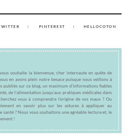
TWITTER
PINTEREST
HELLOCOTON
 vous souhaite la bienvenue, cher internaute en quête de
nous en avons plein notre besace puisque nous veillons à
es publiés sur ce blog, un maximum d'informations fiables
anté, de l'alimentation jusqu'aux pratiques médicales dans
e cherchez vous à comprendre l'origine de vos maux ? Ou
plement en savoir plus sur les astuces à appliquer au
e santé ? Nous vous souhaitons une agréable lecture et, le
sement !