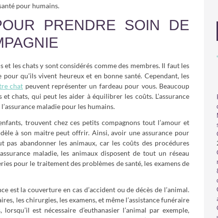
 santé pour humains.
POUR PRENDRE SOIN DE
MPAGNIE
ns et les chats y sont considérés comme des membres. Il faut les
 pour qu’ils vivent heureux et en bonne santé. Cependant, les
tre chat
peuvent représenter un fardeau pour vous. Beaucoup
et chats, qui peut les aider à équilibrer les coûts. L’assurance
l’assurance maladie pour les humains.
’enfants, trouvent chez ces petits compagnons tout l’amour et
idèle à son maitre peut offrir. Ainsi, avoir une assurance pour
eut pas abandonner les animaux, car les coûts des procédures
l’assurance maladie, les animaux disposent de tout un réseau
leries pour le traitement des problèmes de santé, les examens de
nce est la couverture en cas d’accident ou de décès de l’animal.
aires, les chirurgies, les examens, et même l’assistance funéraire
 lorsqu’il est nécessaire d’euthanasier l’animal par exemple,