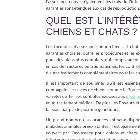
l’assurance couvre également les frais de l’int
garanties sont étendues aux cas de reproduction,
QUEL EST L’INTÉR
CHIENS ET CHATS ?
Les formules d’assurance pour chiens et chat
garanties choisies, outre les procédures et les e
pour des plans plus complets, qui comprennent 
en cas de fractures ou traumatismes, les contrôle
d’autre traitements complémentaires pour les a
Il est important de souligner qu’il est essent
compagnie. Les races de chiens comme le Bouledo
variétés de Terrier, sont plus exposés aux
problè
et un traitement médical. De plus, les Boxeurs et 
la peau, par prédisposition génétique.
Un grand nombre d’assurances animaux disponib
maladies animales préexistantes. Il est égaleme
couvert par l’assurance pour chiens et chats. 
différentes couvertures et exceptions pour s’ass