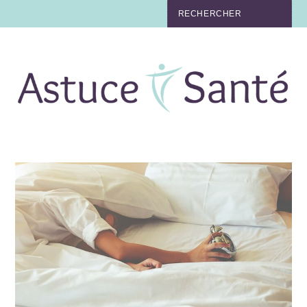
BEAUTÉ
TABAC
MAUX
MATERNITÉ
NUTRITION
MÉDECINE
MÉDECINE DOUCE
BIEN-ÊTRE