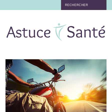
BEAUTÉ
TABAC
MAUX
MATERNITÉ
NUTRITION
MÉDECINE
MÉDECINE DOUCE
BIEN-ÊTRE