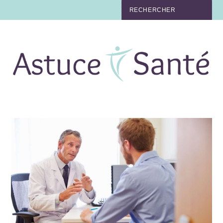
BEAUTÉ
TABAC
MAUX
MATERNITÉ
NUTRITION
MÉDECINE
MÉDECINE DOUCE
BIEN-ÊTRE