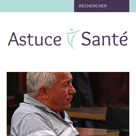
BEAUTÉ
TABAC
MAUX
MATERNITÉ
NUTRITION
MÉDECINE
MÉDECINE DOUCE
BIEN-ÊTRE