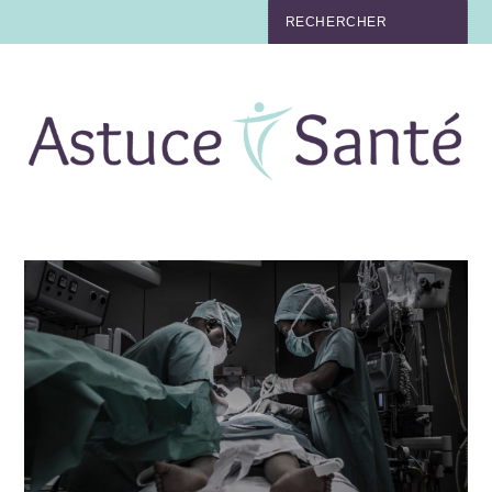
BEAUTÉ
TABAC
MAUX
MATERNITÉ
NUTRITION
MÉDECINE
MÉDECINE DOUCE
BIEN-ÊTRE