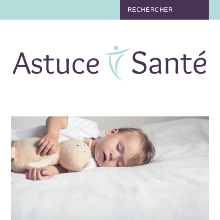
BEAUTÉ
TABAC
MAUX
MATERNITÉ
NUTRITION
MÉDECINE
MÉDECINE DOUCE
BIEN-ÊTRE