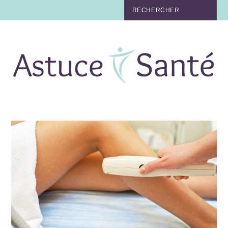
BEAUTÉ
TABAC
MAUX
MATERNITÉ
NUTRITION
MÉDECINE
MÉDECINE DOUCE
BIEN-ÊTRE