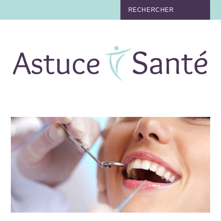
BEAUTÉ
TABAC
MAUX
MATERNITÉ
NUTRITION
MÉDECINE
MÉDECINE DOUCE
BIEN-ÊTRE