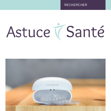
BEAUTÉ
TABAC
MAUX
MATERNITÉ
NUTRITION
MÉDECINE
MÉDECINE DOUCE
BIEN-ÊTRE