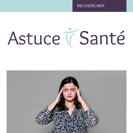
BEAUTÉ
TABAC
MAUX
MATERNITÉ
NUTRITION
MÉDECINE
MÉDECINE DOUCE
BIEN-ÊTRE