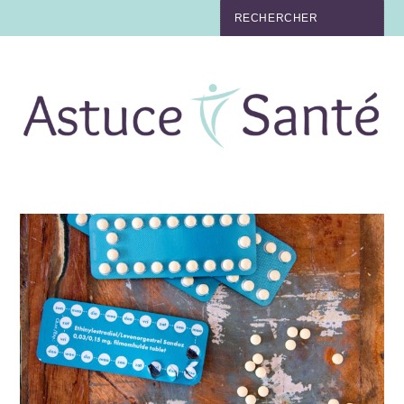
BEAUTÉ
TABAC
MAUX
MATERNITÉ
NUTRITION
MÉDECINE
MÉDECINE DOUCE
BIEN-ÊTRE