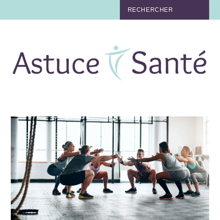
BEAUTÉ
TABAC
MAUX
MATERNITÉ
NUTRITION
MÉDECINE
MÉDECINE DOUCE
BIEN-ÊTRE