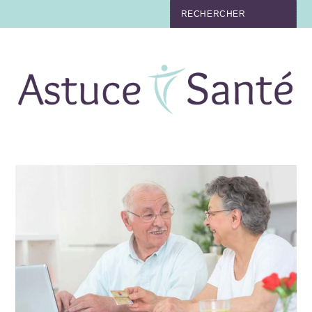
BEAUTÉ
TABAC
MAUX
MATERNITÉ
NUTRITION
MÉDECINE
MÉDECINE DOUCE
BIEN-ÊTRE