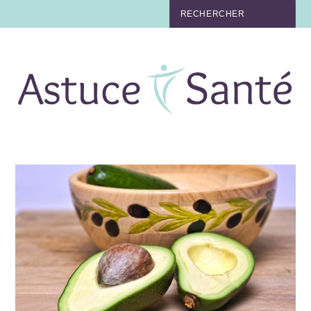
BEAUTÉ
TABAC
MAUX
MATERNITÉ
NUTRITION
MÉDECINE
MÉDECINE DOUCE
BIEN-ÊTRE