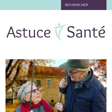
BEAUTÉ
TABAC
MAUX
MATERNITÉ
NUTRITION
MÉDECINE
MÉDECINE DOUCE
BIEN-ÊTRE