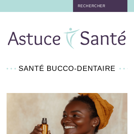
BEAUTÉ
TABAC
MAUX
MATERNITÉ
SANTÉ BUCCO-DENTAIRE
NUTRITION
MÉDECINE
MÉDECINE DOUCE
BIEN-ÊTRE