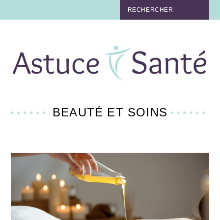
BEAUTÉ
TABAC
MAUX
MATERNITÉ
BEAUTÉ ET SOINS
NUTRITION
MÉDECINE
MÉDECINE DOUCE
BIEN-ÊTRE