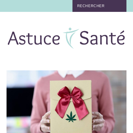
BEAUTÉ
TABAC
MAUX
MATERNITÉ
NUTRITION
MÉDECINE
MÉDECINE DOUCE
BIEN-ÊTRE