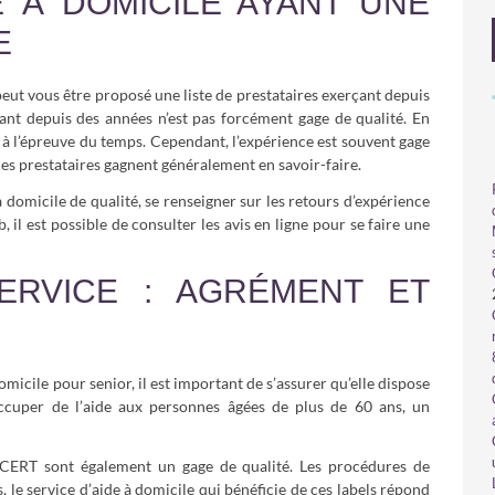
E À DOMICILE AYANT UNE
E
peut vous être proposé une liste de prestataires exerçant depuis
ant depuis des années n’est pas forcément gage de qualité. En
r à l’épreuve du temps. Cependant, l’expérience est souvent gage
 les prestataires gagnent généralement en savoir-faire.
à domicile de qualité, se renseigner sur les retours d’expérience
b, il est possible de consulter les avis en ligne pour se faire une
ERVICE : AGRÉMENT ET
micile pour senior, il est important de s’assurer qu’elle dispose
s’occuper de l’aide aux personnes âgées de plus de 60 ans, un
ERT sont également un gage de qualité. Les procédures de
, le service d’aide à domicile qui bénéficie de ces labels répond