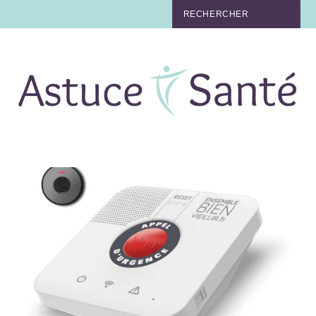
BEAUTÉ
TABAC
MAUX
MATERNITÉ
NUTRITION
MÉDECINE
MÉDECINE DOUCE
BIEN-ÊTRE