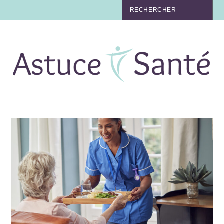
BEAUTÉ
TABAC
MAUX
MATERNITÉ
NUTRITION
MÉDECINE
MÉDECINE DOUCE
BIEN-ÊTRE