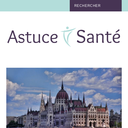
BEAUTÉ
TABAC
MAUX
MATERNITÉ
NUTRITION
MÉDECINE
MÉDECINE DOUCE
BIEN-ÊTRE