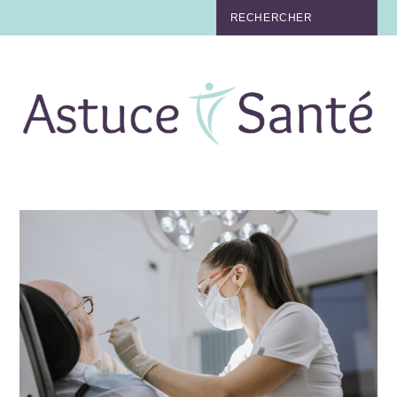
BEAUTÉ
TABAC
MAUX
MATERNITÉ
NUTRITION
MÉDECINE
MÉDECINE DOUCE
BIEN-ÊTRE