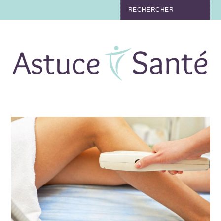
BEAUTÉ
TABAC
MAUX
MATERNITÉ
NUTRITION
MÉDECINE
MÉDECINE DOUCE
BIEN-ÊTRE