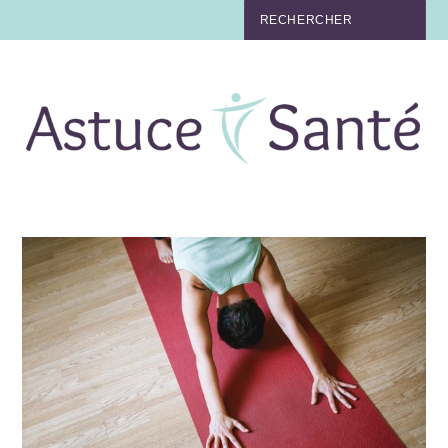
BEAUTÉ
TABAC
MAUX
MATERNITÉ
NUTRITION
MÉDECINE
MÉDECINE DOUCE
BIEN-ÊTRE