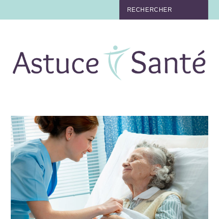
BEAUTÉ
TABAC
MAUX
MATERNITÉ
NUTRITION
MÉDECINE
MÉDECINE DOUCE
BIEN-ÊTRE