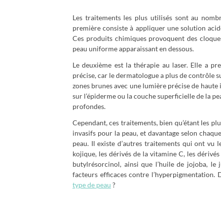
Les traitements les plus utilisés sont au nombr
première consiste à appliquer une solution acide
Ces produits chimiques provoquent des cloques 
peau uniforme apparaissant en dessous.
Le deuxième est la thérapie au laser. Elle a p
précise, car le dermatologue a plus de contrôle su
zones brunes avec une lumière précise de haute int
sur l’épiderme ou la couche superficielle de la pe
profondes.
Cependant, ces traitements, bien qu’étant les pl
invasifs pour la peau, et davantage selon chaque
peau. Il existe d’autres traitements qui ont vu l
kojique, les dérivés de la vitamine C, les dérivés
butylrésorcinol, ainsi que l’huile de jojoba, l
facteurs efficaces contre l’hyperpigmentation. 
type de peau
?