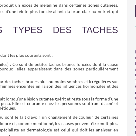
 produit un excès de mélanine dans certaines zones cutanées.
tes d’une teinte plus foncée allant du brun clair au noir et qui
S TYPES DES TACHES
dont les plus courants sont :
niles) : Ce sont de petites taches brunes foncées dont la cause
t pourquoi elles apparaissent dans des zones particulièrement
ar des taches brunes plus ou moins sombres et irrégulières sur
es femmes enceintes en raison des influences hormonales et des
ît lorsqu’une lésion cutanée guérit et reste sous la forme d’une
a peau. Elle est courante chez les personnes souffrant d’acné et
hétiques.
u sont le fait d’avoir un changement de couleur de certaines
 indolore et, comme mentionné, les causes peuvent être multiples.
pécialiste en dermatologie est celui qui doit les analyser en