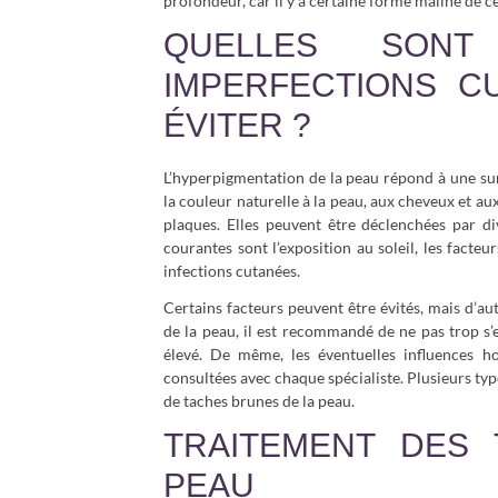
profondeur, car il y a certaine forme maline de c
QUELLES SON
IMPERFECTIONS C
ÉVITER ?
L’hyperpigmentation de la peau répond à une su
la couleur naturelle à la peau, aux cheveux et a
plaques. Elles peuvent être déclenchées par di
courantes sont l’exposition au soleil, les facteu
infections cutanées.
Certains facteurs peuvent être évités, mais d’aut
de la peau, il est recommandé de ne pas trop s’e
élevé. De même, les éventuelles influences 
consultées avec chaque spécialiste. Plusieurs ty
de taches brunes de la peau.
TRAITEMENT DES
PEAU