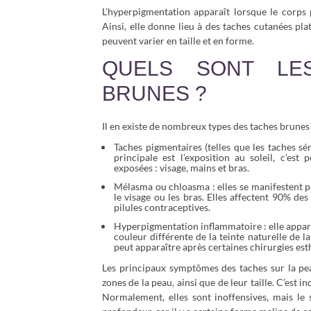
L’hyperpigmentation apparaît lorsque le corps
Ainsi, elle donne lieu à des taches cutanées pla
peuvent varier en taille et en forme.
QUELS SONT LE
BRUNES ?
Il en existe de nombreux types des taches brunes 
Taches pigmentaires (telles que les taches sé
principale est l’exposition au soleil, c’es
exposées : visage, mains et bras.
Mélasma ou chloasma : elles se manifestent p
le visage ou les bras. Elles affectent 90% d
pilules contraceptives.
Hyperpigmentation inflammatoire : elle appara
couleur différente de la teinte naturelle de l
peut apparaître après certaines chirurgies est
Les principaux symptômes des taches sur la pea
zones de la peau, ainsi que de leur taille. C’est
Normalement, elles sont inoffensives, mais le s