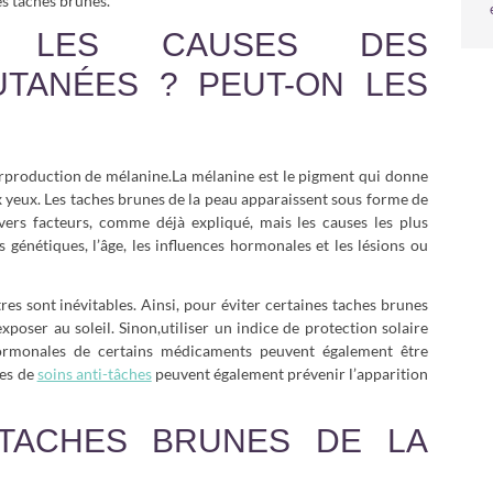
es taches brunes.
T LES CAUSES DES
UTANÉES ? PEUT-ON LES
rproduction de mélanine.La mélanine est le pigment qui donne
ux yeux. Les taches brunes de la peau apparaissent sous forme de
vers facteurs, comme déjà expliqué, mais les causes les plus
rs génétiques, l’âge, les influences hormonales et les lésions ou
res sont inévitables. Ainsi, pour éviter certaines taches brunes
xposer au soleil. Sinon,utiliser un indice de protection solaire
hormonales de certains médicaments peuvent également être
pes de
soins anti-tâches
peuvent également prévenir l’apparition
 TACHES BRUNES DE LA