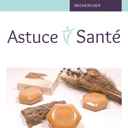
BEAUTÉ
TABAC
MAUX
MATERNITÉ
NUTRITION
MÉDECINE
MÉDECINE DOUCE
BIEN-ÊTRE