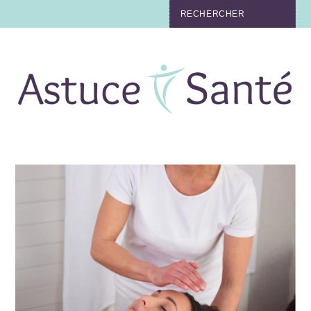
BEAUTÉ
TABAC
MAUX
MATERNITÉ
NUTRITION
MÉDECINE
MÉDECINE DOUCE
BIEN-ÊTRE