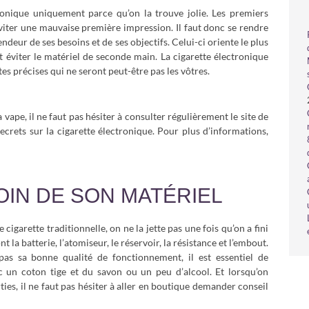
tronique uniquement parce qu’on la trouve jolie. Les premiers
éviter une mauvaise première impression. Il faut donc se rendre
ndeur de ses besoins et de ses objectifs. Celui-ci oriente le plus
t éviter le matériel de seconde main. La cigarette électronique
tes précises qui ne seront peut-être pas les vôtres.
 vape, il ne faut pas hésiter à consulter régulièrement le site de
secrets sur la cigarette électronique. Pour plus d’informations,
OIN DE SON MATÉRIEL
cigarette traditionnelle, on ne la jette pas une fois qu’on a fini
la batterie, l’atomiseur, le réservoir, la résistance et l’embout.
pas sa bonne qualité de fonctionnement, il est essentiel de
ec un coton tige et du savon ou un peu d’alcool. Et lorsqu’on
ies, il ne faut pas hésiter à aller en boutique demander conseil