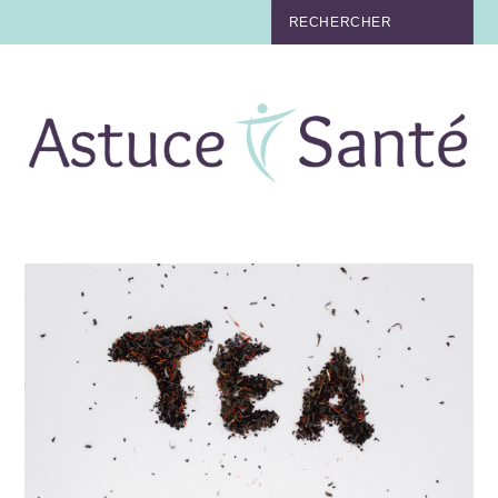
BEAUTÉ
TABAC
MAUX
MATERNITÉ
NUTRITION
MÉDECINE
MÉDECINE DOUCE
BIEN-ÊTRE