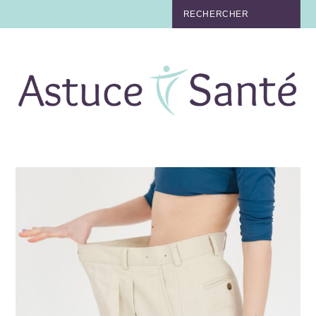
BEAUTÉ
TABAC
MAUX
MATERNITÉ
NUTRITION
MÉDECINE
MÉDECINE DOUCE
BIEN-ÊTRE