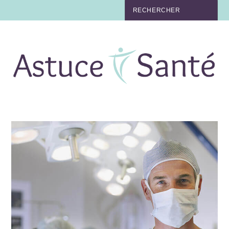
BEAUTÉ
TABAC
MAUX
MATERNITÉ
NUTRITION
MÉDECINE
MÉDECINE DOUCE
BIEN-ÊTRE