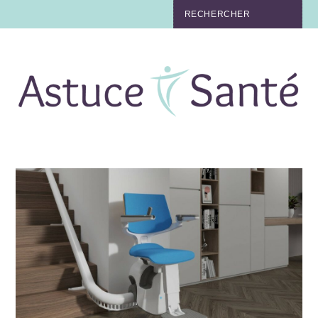
BEAUTÉ
TABAC
MAUX
MATERNITÉ
NUTRITION
MÉDECINE
MÉDECINE DOUCE
BIEN-ÊTRE